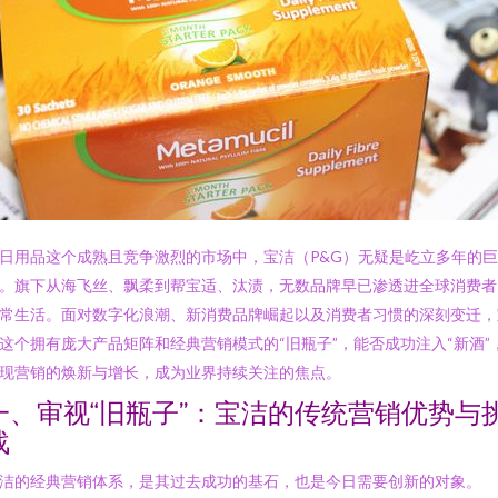
日用品这个成熟且竞争激烈的市场中，宝洁（P&G）无疑是屹立多年的巨
。旗下从海飞丝、飘柔到帮宝适、汰渍，无数品牌早已渗透进全球消费者
常生活。面对数字化浪潮、新消费品牌崛起以及消费者习惯的深刻变迁，
这个拥有庞大产品矩阵和经典营销模式的“旧瓶子”，能否成功注入“新酒”
现营销的焕新与增长，成为业界持续关注的焦点。
一、审视“旧瓶子”：宝洁的传统营销优势与
战
洁的经典营销体系，是其过去成功的基石，也是今日需要创新的对象。