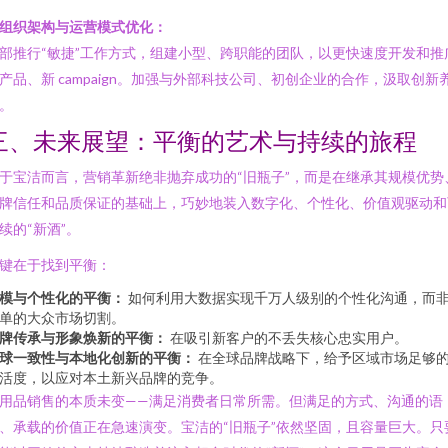
. 组织架构与运营模式优化：
部推行“敏捷”工作方式，组建小型、跨职能的团队，以更快速度开发和推
产品、新 campaign。加强与外部科技公司、初创企业的合作，汲取创新
。
三、未来展望：平衡的艺术与持续的旅程
于宝洁而言，营销革新绝非抛弃成功的“旧瓶子”，而是在继承其规模优势
牌信任和品质保证的基础上，巧妙地装入数字化、个性化、价值观驱动和
续的“新酒”。
键在于找到平衡：
模与个性化的平衡：
如何利用大数据实现千万人级别的个性化沟通，而
单的大众市场切割。
牌传承与形象焕新的平衡：
在吸引新客户的不丢失核心忠实用户。
球一致性与本地化创新的平衡：
在全球品牌战略下，给予区域市场足够
活度，以应对本土新兴品牌的竞争。
用品销售的本质未变——满足消费者日常所需。但满足的方式、沟通的语
、承载的价值正在急速演变。宝洁的“旧瓶子”依然坚固，且容量巨大。只