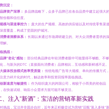
势沉淀：
品牌资产深厚：
多品牌战略下，众多子品牌已在各自品类中建立起强大
智份额和信任度。
规模与渠道掌控力：
庞大的生产规模、高效的供应链以及对传统零售渠
深度覆盖，构成了坚固的护城河。
消费者洞察体系：
长期以来通过市场调研建立的、对大众消费者需求的
理解。
临挑战：
品牌“老化”感知：
部分经典品牌在年轻消费者眼中可能显得不够酷、不够
化，与新兴的DTC（直接面向消费者）品牌相比，互动感和新鲜感不足。
大媒体投放模式效率受质疑：
传统电视广告等大规模、单向的传播方式
注意力碎片化的时代，触达效率和投资回报率面临挑战。
创新速度与敏捷性：
作为组织庞大的跨国公司，相较于小而美的初创品
，在快速试错、响应小众需求方面可能不够灵活。
二、注入“新酒”：宝洁的营销革新实践
对挑战，宝洁并非固步自封，近年来正积极尝试为营销“旧瓶”装入多味“