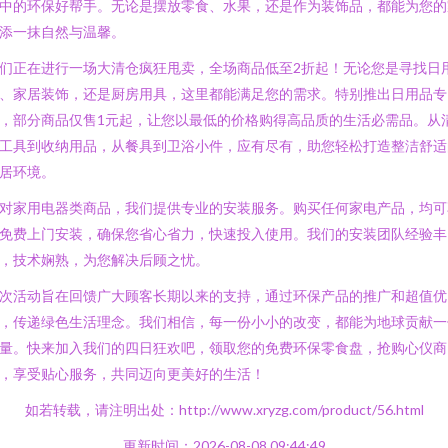
中的环保好帮手。无论是摆放零食、水果，还是作为装饰品，都能为您的
添一抹自然与温馨。
们正在进行一场大清仓疯狂甩卖，全场商品低至2折起！无论您是寻找日
、家居装饰，还是厨房用具，这里都能满足您的需求。特别推出日用品专
，部分商品仅售1元起，让您以最低的价格购得高品质的生活必需品。从
工具到收纳用品，从餐具到卫浴小件，应有尽有，助您轻松打造整洁舒适
居环境。
对家用电器类商品，我们提供专业的安装服务。购买任何家电产品，均可
免费上门安装，确保您省心省力，快速投入使用。我们的安装团队经验丰
，技术娴熟，为您解决后顾之忧。
次活动旨在回馈广大顾客长期以来的支持，通过环保产品的推广和超值优
，传递绿色生活理念。我们相信，每一份小小的改变，都能为地球贡献一
量。快来加入我们的四日狂欢吧，领取您的免费环保零食盘，抢购心仪商
，享受贴心服务，共同迈向更美好的生活！
如若转载，请注明出处：http://www.xryzg.com/product/56.html
更新时间：2026-08-08 09:44:49